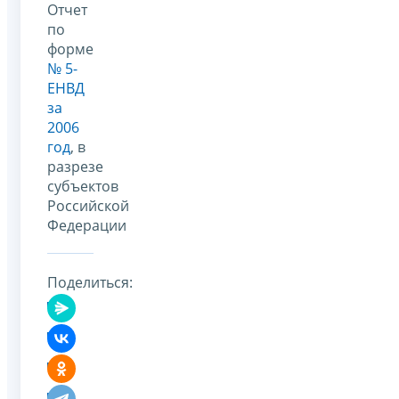
Отчет
по
форме
№ 5-
ЕНВД
за
2006
год
, в
разрезе
субъектов
Российской
Федерации
Поделиться: