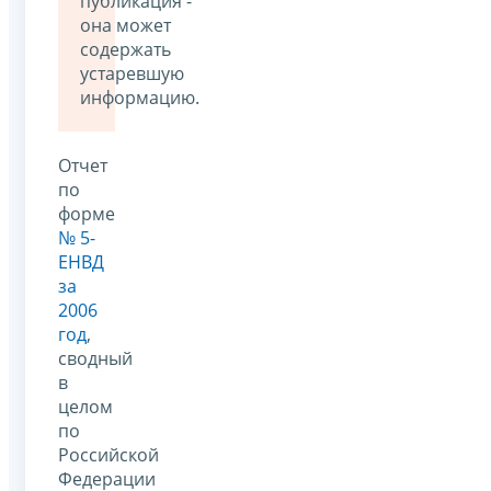
публикация -
она может
содержать
устаревшую
информацию.
Отчет
по
форме
№ 5-
ЕНВД
за
2006
год
,
сводный
в
целом
по
Российской
Федерации