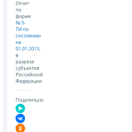
Отчет
по
форме
№ 5-
ТИ по
состоянию
на
01.01.2013
,
в
разрезе
субъектов
Российской
Федерации
Поделиться: