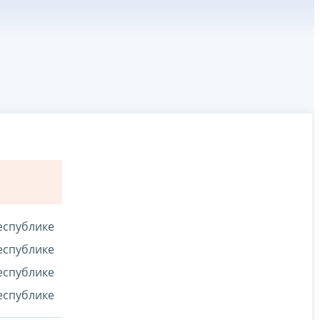
еспублике
еспублике
еспублике
еспублике