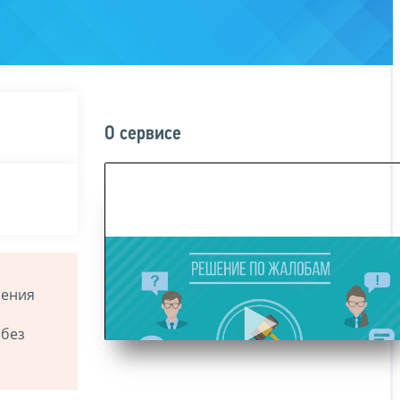
О сервисе
ления
 без