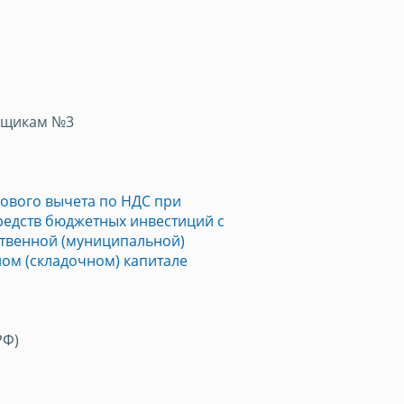
ьщикам №3
гового вычета по НДС при
редств бюджетных инвестиций с
твенной (муниципальной)
ном (складочном) капитале
РФ)