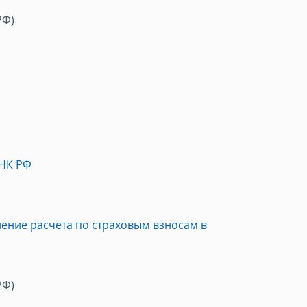
РФ)
 НК РФ
ление расчета по страховым взносам в
РФ)