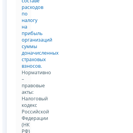
составе
расходов
по
налогу
на
прибыль
организаций
суммы
доначисленных
страховых
взносов.
Нормативно
–
правовые
акты:
Налоговый
кодекс
Российской
Федерации
(НК
РФ)