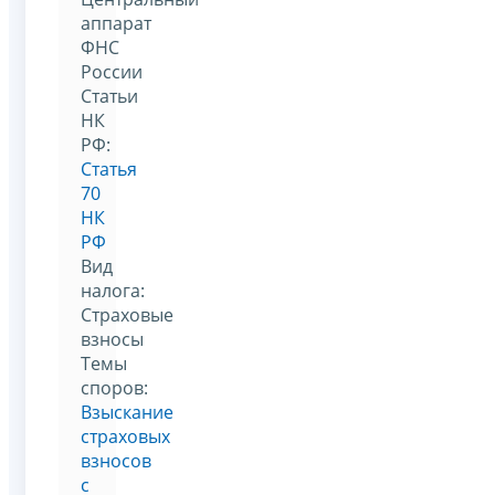
аппарат
ФНС
России
Статьи
НК
РФ:
Статья
70
НК
РФ
Вид
налога:
Страховые
взносы
Темы
споров:
Взыскание
страховых
взносов
с