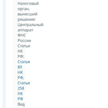
Налоговый
орган,
вынесший
решение:
Центральный
аппарат
ФНС
России
Статьи
НК
РФ:
Статья
89
НК
РФ
,
Статья
258
НК
РФ
Вид