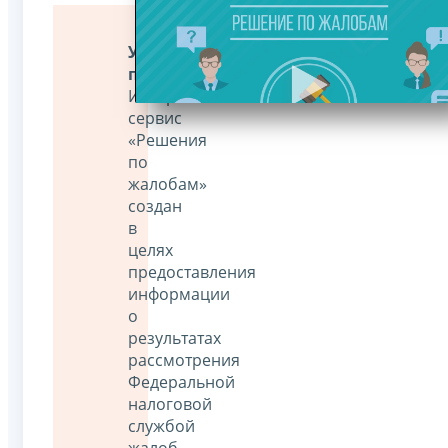
Уважаемые
пользователи!
Интернет-
сервис
«Решения
по
жалобам»
создан
в
целях
предоставления
информации
о
результатах
рассмотрения
Федеральной
налоговой
службой
жалоб