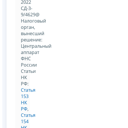
2022
СД-3-
9/4629@
Налоговый
орган,
вынесший
решение:
Центральный
аппарат
ФНС
России
Статьи
НК
РФ:
Статья
153
НК
РФ
,
Статья
154
НК