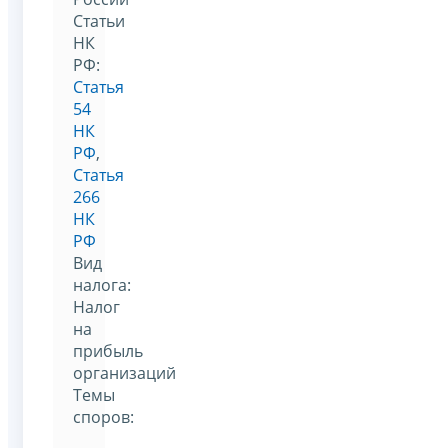
Статьи
НК
РФ:
Статья
54
НК
РФ
,
Статья
266
НК
РФ
Вид
налога:
Налог
на
прибыль
организаций
Темы
споров: