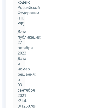
кодекс
Российской
Федерации
(НК
РФ)
Дата
публикации:
27
октября
2023
Дата
и
номер
решения:
от
03
сентября
2021
КЧ-4-
9/12507@