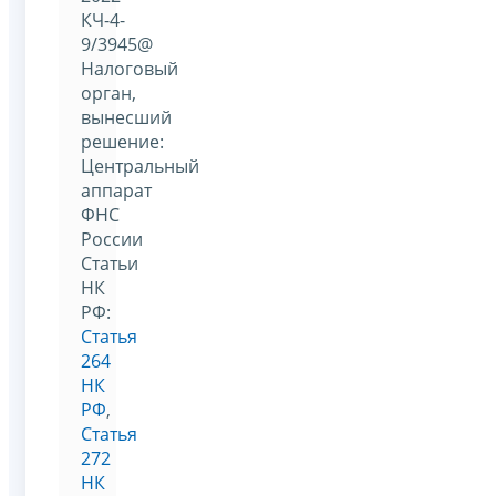
КЧ-4-
9/3945@
Налоговый
орган,
вынесший
решение:
Центральный
аппарат
ФНС
России
Статьи
НК
РФ:
Статья
264
НК
РФ
,
Статья
272
НК