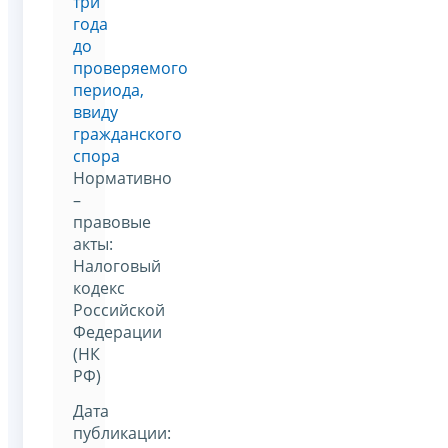
три
года
до
проверяемого
периода,
ввиду
гражданского
спора
Нормативно
–
правовые
акты:
Налоговый
кодекс
Российской
Федерации
(НК
РФ)
Дата
публикации: