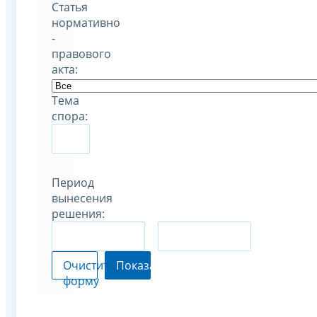
Статья
нормативно
-
правового
акта:
Тема
спора:
Период
вынесения
решения:
–
Очистить
Показать
форму