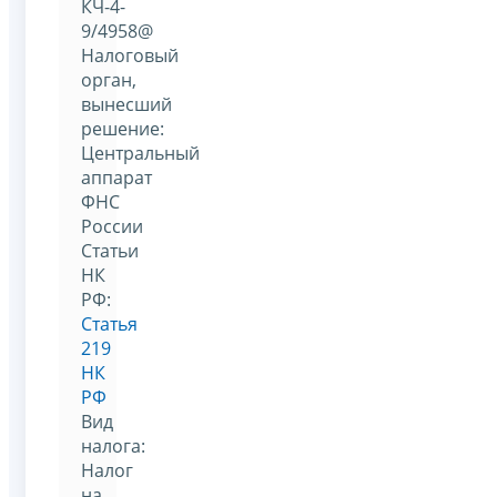
КЧ-4-
9/4958@
Налоговый
орган,
вынесший
решение:
Центральный
аппарат
ФНС
России
Статьи
НК
РФ:
Статья
219
НК
РФ
Вид
налога:
Налог
на