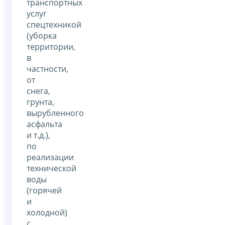
транспортных
услуг
спецтехникой
(уборка
территории,
в
частности,
от
снега,
грунта,
вырубленного
асфальта
и т.д.),
по
реализации
технической
воды
(горячей
и
холодной)
с