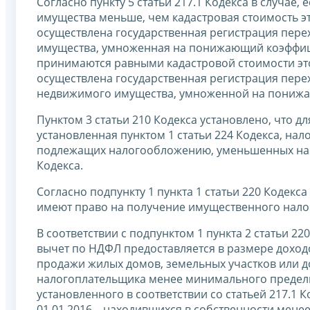
Согласно пункту 5 статьи 217.1 Кодекса в случа
имущества меньше, чем кадастровая стоимость эт
осуществлена государственная регистрация пер
имущества, умноженная на понижающий коэффици
принимаются равными кадастровой стоимости этог
осуществлена государственная регистрация пере
недвижимого имущества, умноженной на понижа
Пунктом 3 статьи 210 Кодекса установлено, что д
установленная пунктом 1 статьи 224 Кодекса, на
подлежащих налогообложению, уменьшенных на с
Кодекса.
Согласно подпункту 1 пункта 1 статьи 220 Коде
имеют право на получение имущественного налого
В соответствии с подпунктом 1 пункта 2 статьи 
вычет по НДФЛ предоставляется в размере доход
продажи жилых домов, земельных участков или до
налогоплательщика менее минимального предел
установленного в соответствии со статьей 217.1
01.01.2016 – находившихся в собственности менее