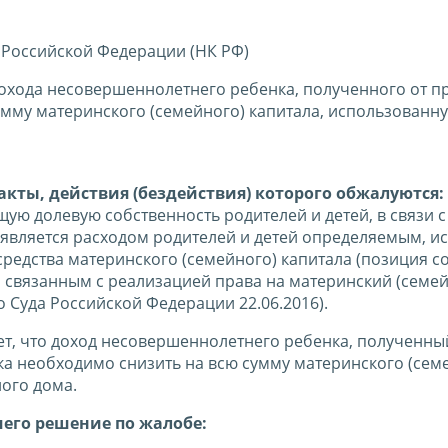
 Российской Федерации (НК РФ)
охода несовершеннолетнего ребенка, полученного от п
умму материнского (семейного) капитала, использованн
кты, действия (бездействия) которого обжалуются:
ую долевую собственность родителей и детей, в связи с
является расходом родителей и детей определяемым, ис
средства материнского (семейного) капитала (позиция с
, связанным с реализацией права на материнский (семе
 Суда Российской Федерации 22.06.2016).
ет, что доход несовершеннолетнего ребенка, полученны
ка необходимо снизить на всю сумму материнского (сем
лого дома.
шего решение по жалобе: