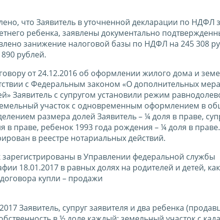
ено, что Заявитель в уточненной декларации по НДФЛ за
етнего ребенка, заявлены документально подтвержденн
новлено занижение налоговой базы по НДФЛ на 245 308 р
890 рублей.
овору от 24.12.2016 об оформлении жилого дома и зем
етствии с Федеральным законом «О дополнительных мер
й» Заявитель с супругом установили режим равнодолев
 земельный участок с одновременным оформлением в о
елением размера долей Заявитель – ¼ доля в праве, супр
ля в праве, ребенок 1993 года рождения – ¼ доля в праве
трирован в реестре нотариальных действий.
 зарегистрированы в Управлении федеральной службы
фии 18.01.2017 в равных долях на родителей и детей, как
 договора купли – продажи
.2017 Заявитель, супруг заявителя и два ребенка (продав
обственность в ½ доле каждый: земельный участок с кад