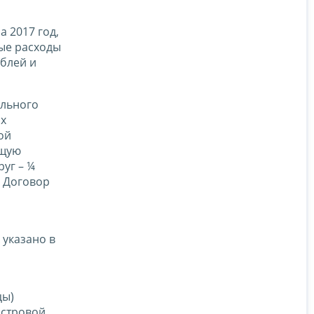
 2017 год,
ые расходы
ублей и
ельного
ах
ой
бщую
уг – ¼
. Договор
 указано в
цы)
астровой