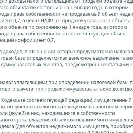
е, если доходы налогоплательщика от продажи объекта н
ого объекта по состоянию на 1 января года, в котором
ехода права собственности на продаваемый объект нед
ент 0,7, в целях НДФЛ от продажи указанного объекта
о объекта по состоянию на 1 января года, в котором
хода права собственности на соответствующий объект
ющий коэффициент 0,7.
ля доходов, в отношении которых предусмотрена налогов
логовая база определяется как денежное выражение таких
умму налоговых вычетов, предусмотренных статьями 21
кса налогоплательщики при определении налоговой базы 
вого вычета при продаже имущества, а также доли (дол
220 Кодекса (в соответствующей редакции) имущественны
ов, полученных налогоплательщиком в налоговом перио
ли (долей) в них, находившихся в собственности
ьного срока владения объектом недвижимого имуществ
 Кодекса (для объектов недвижимого имущества, приобре
 трех лет), не превышающем в целом 1 000 000 рублей.