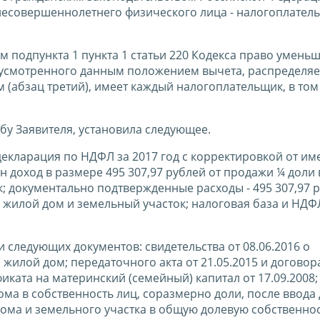
несовершеннолетнего физического лица - налогоплател
 подпункта 1 пункта 1 статьи 220 Кодекса право умень
дусмотренного данным положением вычета, распределя
(абзац третий), имеет каждый налогоплательщик, в том
бу Заявителя, установила следующее.
декларация по НДФЛ за 2017 год с корректировкой от им
 доход в размере 495 307,97 рублей от продажи ¼ доли 
; документально подтвержденные расходы - 495 307,97 р
 жилой дом и земельный участок; налоговая база и НДФ
следующих документов: свидетельства от 08.06.2016 о
жилой дом; передаточного акта от 21.05.2015 и договора
фиката на материнский (семейный) капитал от 17.09.2008;
ма в собственность лиц, соразмерно доли, после ввода 
ома и земельного участка в общую долевую собственнос