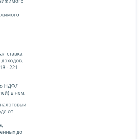
едвижимого
вижимого
ая ставка,
 доходов,
8 - 221
по НДФЛ
ей) в нем.
й налоговый
де от
а,
тенных до