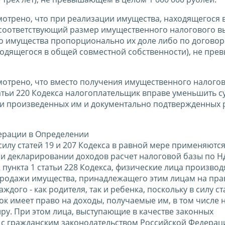
смотрено, что при реализации имущества, находящегося
 соответствующий размер имущественного налогового в
о имущества пропорционально их доле либо по догово
аходящегося в общей совместной собственности), не п
смотрено, что вместо получения имущественного налого
статьи 220 Кодекса налогоплательщик вправе уменьшить с
ки произведенных им и документально подтвержденных 
дерации в Определении
 силу статей 19 и 207 Кодекса в равной мере применяются
ри декларировании доходов расчет налоговой базы по 
2 пункта 1 статьи 228 Кодекса, физические лица производ
 продажи имущества, принадлежащего этим лицам на пра
ждого - как родителя, так и ребенка, поскольку в силу ст
к имеет право на доходы, получаемые им, в том числе 
иру. При этом лица, выступающие в качестве законных
и с гражданским законодательством Российской Федераци