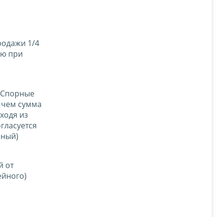
родажи 1/4
ую при
Спорные
 чем сумма
ходя из
огласуется
йный)
й от
ейного)