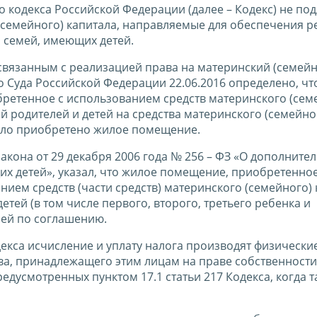
го кодекса Российской Федерации (далее – Кодекс) не по
семейного) капитала, направляемые для обеспечения р
 семей, имеющих детей.
 связанным с реализацией права на материнский (семей
 Суда Российской Федерации 22.06.2016 определено, что
ретенное с использованием средств материнского (сем
й родителей и детей на средства материнского (семейно
 было приобретено жилое помещение.
 закона от 29 декабря 2006 года № 256 – ФЗ «О дополните
х детей», указал, что жилое помещение, приобретенно
ием средств (части средств) материнского (семейного) 
тей (в том числе первого, второго, третьего ребенка и
лей по соглашению.
декса исчисление и уплату налога производят физические
ва, принадлежащего этим лицам на праве собственности
едусмотренных пунктом 17.1 статьи 217 Кодекса, когда т