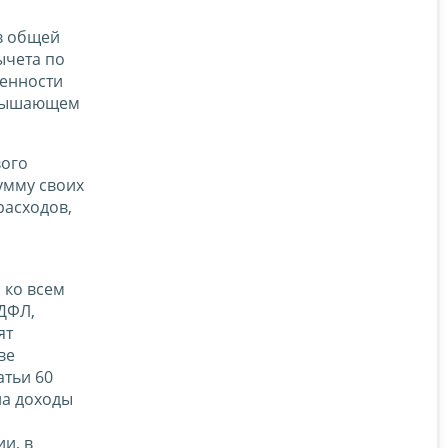
 в общей
ычета по
ренности
ревышающем
вого
умму своих
расходов,
 ко всем
НДФЛ,
ят
ве
атьи 60
на доходы
и, в