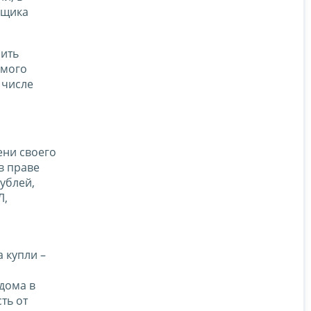
ьщика
шить
емого
 числе
ени своего
в праве
ублей,
Л,
 купли –
дома в
ть от