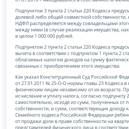
Подпунктом 3 пункта 2 статьи 220 Кодекса преду
долевой либо общей совместной собственности,
НДФЛ распределяется между совладельцами этог
между ними (в случае реализации имущества, н
в целом 1 000 000 рублей.
Подпунктом 2 пункта 2 статьи 220 Кодекса преду
вычета в соответствии с подпунктом 1 пункта 2 
облагаемых налогом доходов на сумму фактичес
связанных с приобретением этого имущества.
Как указал Конституционный Суд Российской Фе
от 27.01.2011 № 25-О-О нормы главы 23 Кодекса в
физическим лицам независимо от их возраста. П
исчисление и уплату налога, согласно подпункту 
самостоятельно, исходя из сумм, полученных от
собственности, и сумм, соответствующих доходу ка
Семейного кодекса Российской Федерации ребено
от продажи доли в праве собственности на кварт
представителей физического лица в соответстви