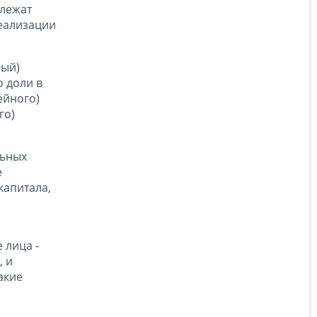
длежат
еализации
ный)
 доли в
ейного)
го)
льных
е
капитала,
 лица -
, и
акие