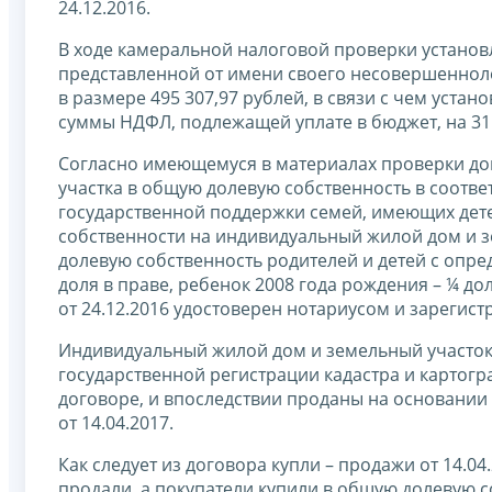
24.12.2016.
В ходе камеральной налоговой проверки установл
представленной от имени своего несовершеннол
в размере 495 307,97 рублей, в связи с чем уста
суммы НДФЛ, подлежащей уплате в бюджет, на 31 
Согласно имеющемуся в материалах проверки дог
участка в общую долевую собственность в соотв
государственной поддержки семей, имеющих дете
собственности на индивидуальный жилой дом и
долевую собственность родителей и детей с опред
доля в праве, ребенок 2008 года рождения – ¼ до
от 24.12.2016 удостоверен нотариусом и зарегис
Индивидуальный жилой дом и земельный участок
государственной регистрации кадастра и картогра
договоре, и впоследствии проданы на основании
от 14.04.2017.
Как следует из договора купли – продажи от 14.04
продали, а покупатели купили в общую долевую с