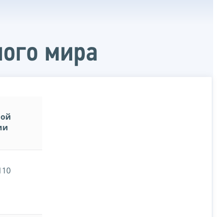
ного мира
ной
ии
110