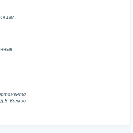
сяцам,
анные
,
партамента
Д.В. Волков