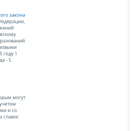
ого закона
Федерации,
ожений
ческому
бразований
авовыми
 году 1
а - 5
орым могут
 учетом
ми и со
х ставок