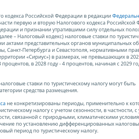
вого кодекса Российской Федерации в редакции
Федеральн
части первую и вторую Налогового кодекса Российской 
дерации и признании утратившими силу отдельных пол
алее – Налоговый кодекс) налоговые ставки по туристи
ми актами представительных органов муниципальных о
вы, Санкт-Петербурга и Севастополя, нормативными пр
ерритории «Сириус») в размерах, не превышающих в 2025
3 процентов, в 2028 году - 4 процентов, начиная с 2029 год
налоговые ставки по туристическому налогу могут быть
категории средства размещения.
кса
не конкретизированы периоды, применительно к кот
стическому налогу с учетом сезонности, в частности, с
ости, связанной с природными, климатическими условия
ничение по установлению дифференцированных налоговы
овый период по туристическому налогу.