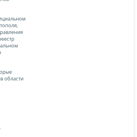
фициальном
тополя,
правления
реестр
иальном
в
торые
в области
о