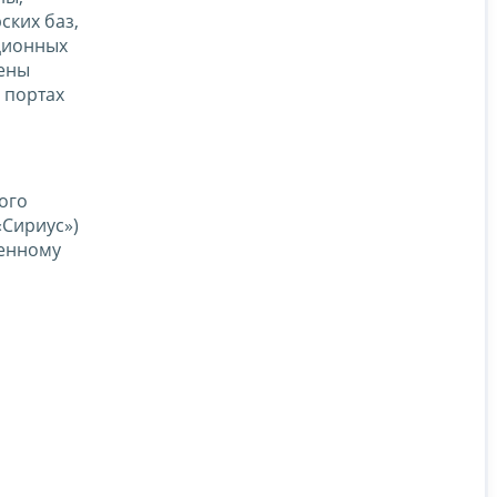
ских баз,
ционных
лены
 портах
ого
«Сириус»)
менному