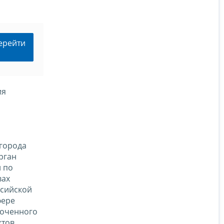
ерейти
ия
города
рган
н по
вах
ссийской
фере
моченного
ктов