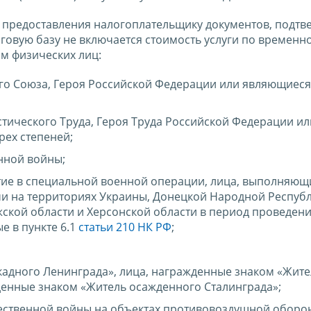
вии предоставления налогоплательщику документов, под
оговую базу не включается стоимость услуги по временн
м физических лиц:
ого Союза, Героя Российской Федерации или являющиес
стического Труда, Героя Труда Российской Федерации ил
ех степеней;
нной войны;
ие в специальной военной операции, лица, выполняющ
и на территориях Украины, Донецкой Народной Республ
ской области и Херсонской области в период проведен
е в пункте 6.1
статьи 210 НК РФ
;
адного Ленинграда», лица, награжденные знаком «Жите
денные знаком «Житель осажденного Сталинграда»;
чественной войны на объектах противовоздушной оборо