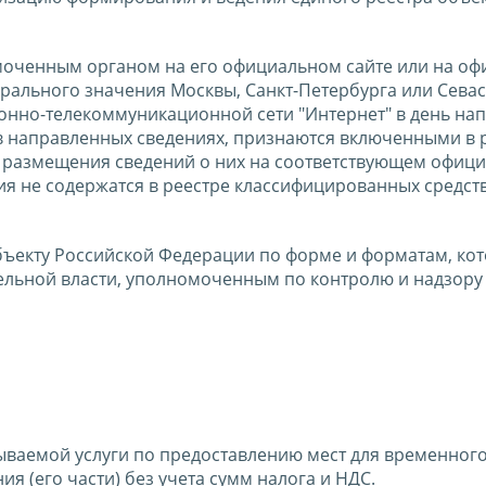
оченным органом на его официальном сайте или на о
рального значения Москвы, Санкт-Петербурга или Севас
онно-телекоммуникационной сети "Интернет" в день на
 в направленных сведениях, признаются включенными в 
 размещения сведений о них на соответствующем офиц
ния не содержатся в реестре классифицированных средст
бъекту Российской Федерации по форме и форматам, ко
ьной власти, уполномоченным по контролю и надзору 
зываемой услуги по предоставлению мест для временног
я (его части) без учета сумм налога и НДС.