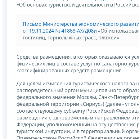
«Об основах туристской деятельности в Российск
Письмо Министерства экономического развит
от 19.11.2024 № 41868-АХ/Д08и
«Об использова
гостиниц, горнолыжных трасс, пляжей»
Средства размещения, в которых оказываются ус
физических лиц в составе услуг по санаторно-к
классифицированных средств размещения.
Для целей исчисления туристического налога за 
распорядительный орган муниципального образо
федерального значения Москвы, Санкт-Петербург
федеральной территории «Сириус») (далее - упо
соответствующему субъекту Российской Федераци
размещения с одновременным направлением этих
Федерации, уполномоченный на осуществление ре
туристской индустрии, и в территориальный орг
Правительством Российской Федерации на орган