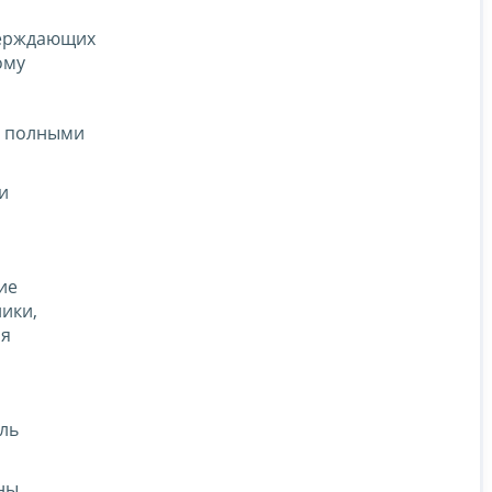
тверждающих
ому
я полными
и
ие
ики,
ия
ль
ны,