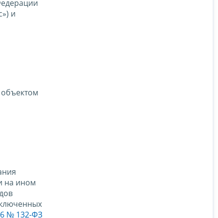
 Федерации
») и
 объектом
ания
и на ином
дов
включенных
96 № 132-ФЗ