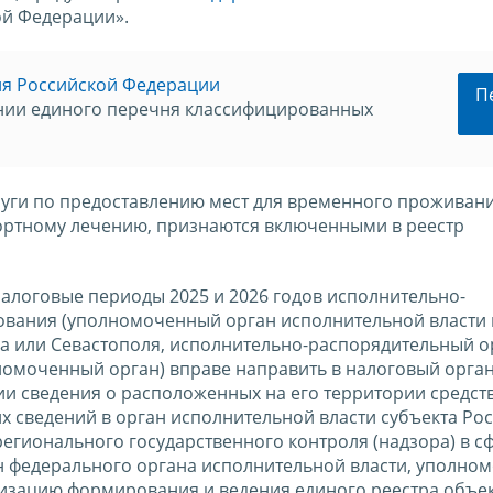
ой Федерации».
ия Российской Федерации
П
нии единого перечня классифицированных
луги по предоставлению мест для временного проживан
урортному лечению, признаются включенными в реестр
налоговые периоды 2025 и 2026 годов исполнительно-
вания (уполномоченный орган исполнительной власти 
а или Севастополя, исполнительно-распорядительный о
лномоченный орган) вправе направить в налоговый орга
и сведения о расположенных на его территории средст
 сведений в орган исполнительной власти субъекта Ро
гионального государственного контроля (надзора) в с
ан федерального органа исполнительной власти, уполно
изацию формирования и ведения единого реестра объе