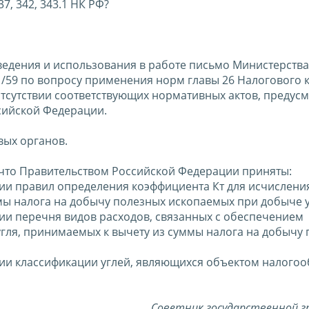
, 342, 343.1 НК РФ?
ведения и использования в работе письмо Министерств
01/59 по вопросу применения норм главы 26 Налогового 
отсутствии соответствующих нормативных актов, предус
ссийской Федерации.
вых органов.
что Правительством Российской Федерации приняты:
нии правил определения коэффициента Кт для исчислени
ы налога на добычу полезных ископаемых при добыче у
нии перечня видов расходов, связанных с обеспечением
угля, принимаемых к вычету из суммы налога на добычу
ении классификации углей, являющихся объектом налого
Советник государственной г