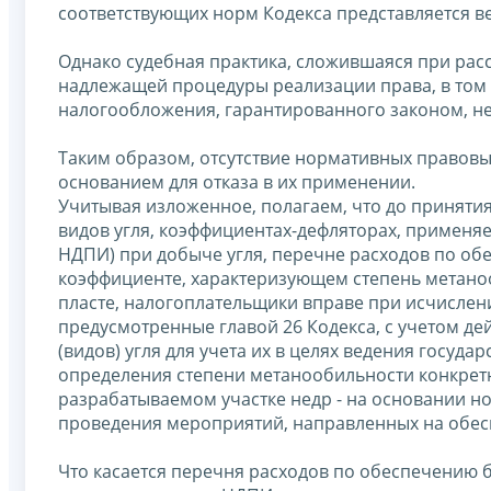
соответствующих норм Кодекса представляется в
Однако судебная практика, сложившаяся при рас
надлежащей процедуры реализации права, в том
налогообложения, гарантированного законом, не
Таким образом, отсутствие нормативных правовых
основанием для отказа в их применении.
Учитывая изложенное, полагаем, что до приняти
видов угля, коэффициентах-дефляторах, применяе
НДПИ) при добыче угля, перечне расходов по об
коэффициенте, характеризующем степень метаноо
пласте, налогоплательщики вправе при исчисле
предусмотренные главой 26 Кодекса, с учетом д
(видов) угля для учета их в целях ведения госуда
определения степени метанообильности конкретно
разрабатываемом участке недр - на основании н
проведения мероприятий, направленных на обес
Что касается перечня расходов по обеспечению 