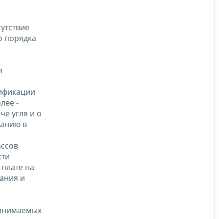
утствие
о порядка
я
сификации
лее -
е угля и о
ранию в
ассов
сти
 плате на
ания и
ринимаемых