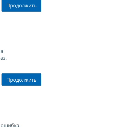
Продолжить
а!
аз.
Продолжить
 ошибка.