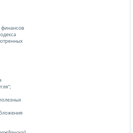
а финансов
кодекса
мотренных
я
гля";
 полезных
обложения
ражданской