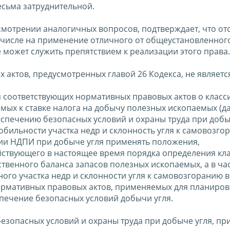
есьма затруднительной.
смотрении аналогичных вопросов, подтверждает, что отс
 числе на применение отличного от общеустановленног
 может служить препятствием к реализации этого права.
 актов, предусмотренных главой 26 Кодекса, не являетс
я соответствующих нормативных правовых актов о клас
мых к ставке налога на добычу полезных ископаемых (да
еспечению безопасных условий и охраны труда при добыч
бильности участка недр и склонность угля к самовозго
нии НДПИ при добыче угля применять положения,
ействующего в настоящее время порядка определения кл
рственного баланса запасов полезных ископаемых, а в ча
го участка недр и склонности угля к самовозгоранию в
ормативных правовых актов, применяемых для планиров
печение безопасных условий добычи угля.
безопасных условий и охраны труда при добыче угля, п