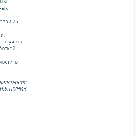
ным
ных
авой 25
и,
ого учета
боткой
ости, в
партамента
И.В.ТРУНИН