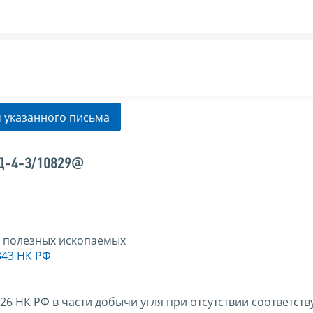
 указанного письма
ЕД-4-3/10829@
у полезных ископаемых
343 НК РФ
26 НК РФ в части добычи угля при отсутствии соответст