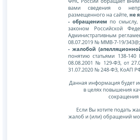
ФНС России обращает внима
вами сведения о непр
размещенного на сайте,
не я
- обращением
по смыслу,
законом Российской Фед
Административным регламе
08.07.2019 № ММВ-7-19/343@;
- жалобой (апелляционно
понятию статьями 138-140
08.08.2001 № 129-ФЗ, от 27.
31.07.2020 № 248-ФЗ, КоАП Р
Данная информация будет и
в целях повышения ка
сокращения 
Если Вы хотите подать жа
жалоб и (или) обращений м