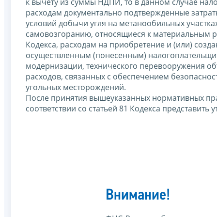
к вычету из суммы НДПИ, то в данном случае нал
расходам документально подтвержденные затрат
условий добычи угля на метанообильных участках 
самовозгоранию, относящиеся к материальным р
Кодекса, расходам на приобретение и (или) созд
осуществленным (понесенным) налогоплательщико
модернизации, технического перевооружения объ
расходов, связанных с обеспечением безопаснос
угольных месторождений.
После принятия вышеуказанных нормативных пра
соответствии со статьей 81 Кодекса представить
Внимание!