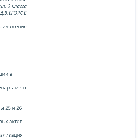
ии 2 класса
Д.В.ЕГОРОВ
риложение
ции в
Департамент
ы 25 и 26
ых актов.
еализация