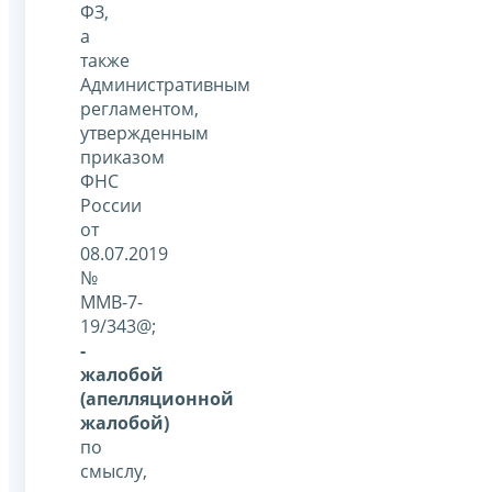
ФЗ,
а
также
Административным
регламентом,
утвержденным
приказом
ФНС
России
от
08.07.2019
№
ММВ-7-
19/343@;
-
жалобой
(апелляционной
жалобой)
по
смыслу,