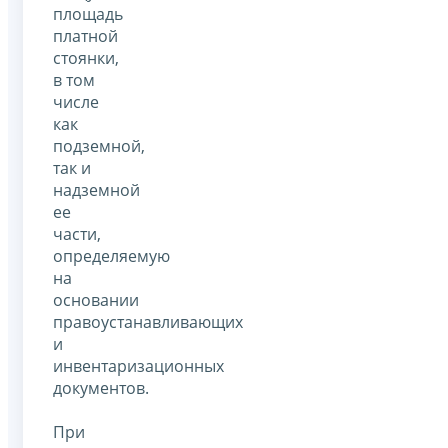
площадь
платной
стоянки,
в том
числе
как
подземной,
так и
надземной
ее
части,
определяемую
на
основании
правоустанавливающих
и
инвентаризационных
документов.
При