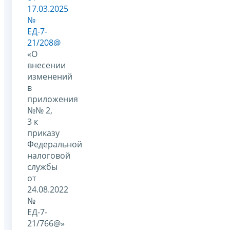
17.03.2025
№
ЕД-7-
21/208@
«О
внесении
изменений
в
приложения
№№ 2,
3 к
приказу
Федеральной
налоговой
службы
от
24.08.2022
№
ЕД-7-
21/766@»