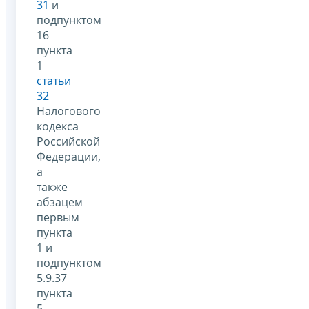
31
и
подпунктом
16
пункта
1
статьи
32
Налогового
кодекса
Российской
Федерации,
а
также
абзацем
первым
пункта
1 и
подпунктом
5.9.37
пункта
5