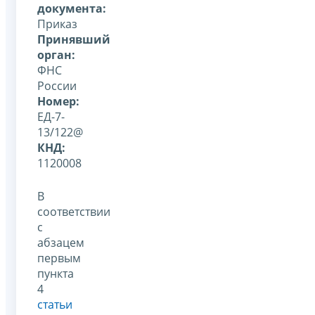
документа:
Приказ
Принявший
орган:
ФНС
России
Номер:
ЕД-7-
13/122@
КНД:
1120008
В
соответствии
с
абзацем
первым
пункта
4
статьи