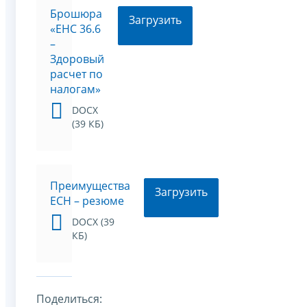
Брошюра
Загрузить
«ЕНС 36.6
–
Здоровый
расчет по
налогам»
DOCX
(39 КБ)
Преимущества
Загрузить
ЕСН – резюме
DOCX (39
КБ)
Поделиться: