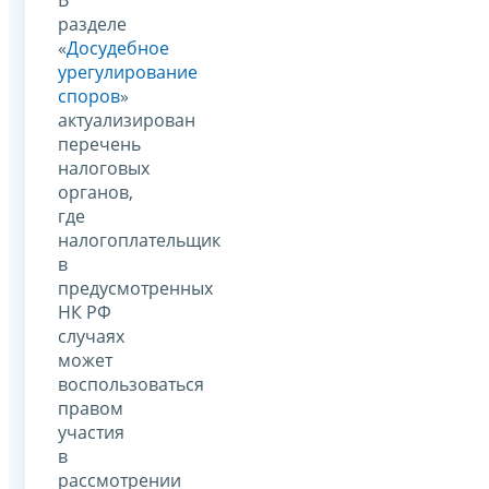
разделе
«
Досудебное
урегулирование
споров
»
актуализирован
перечень
налоговых
органов,
где
налогоплательщик
в
предусмотренных
НК РФ
случаях
может
воспользоваться
правом
участия
в
рассмотрении