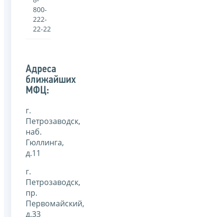
800-
222-
22-22
Адреса
ближайших
МФЦ:
г.
Петрозаводск,
наб.
Гюллинга,
д.11
г.
Петрозаводск,
пр.
Первомайский,
д.33