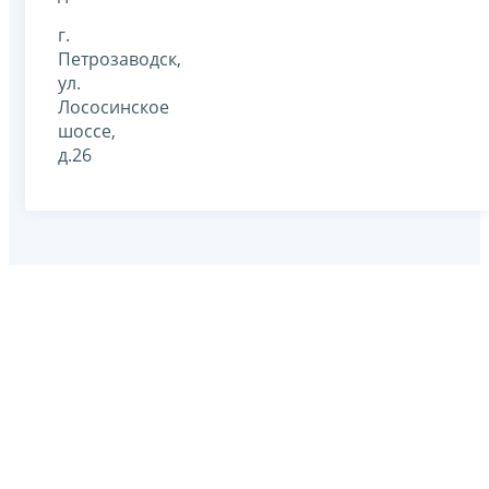
г.
Петрозаводск,
ул.
Лососинское
шоссе,
д.26