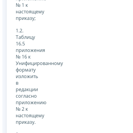
№ 1 к
настоящему
приказу;
1.2.
Таблицу
16.5
приложения
№ 16 к
Унифицированному
формату
изложить
в
редакции
согласно
приложению
№ 2 к
настоящему
приказу.