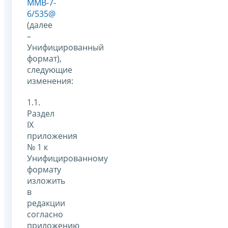
ММВ-7-
6/535@
(далее
–
Унифицированный
формат),
следующие
изменения:
1.1.
Раздел
IX
приложения
№ 1 к
Унифицированному
формату
изложить
в
редакции
согласно
приложению