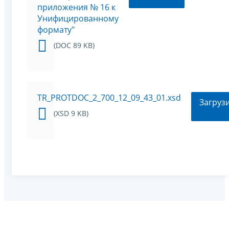
приложения № 16 к
Унифицированному
формату"
(DOC 89 KB)
TR_PROTDOC_2_700_12_09_43_01.xsd
Загруз
(XSD 9 KB)