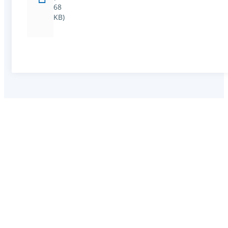
68
KB)