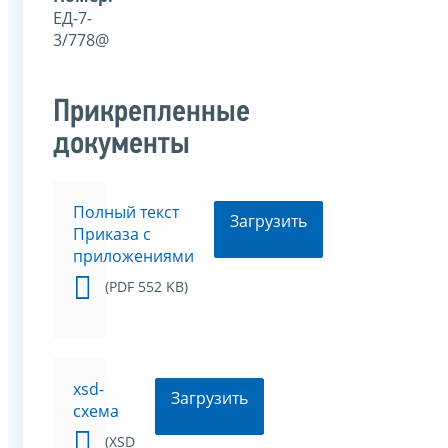
ЕД-7-
3/778@
Прикрепленные
документы
Полный текст
Загрузить
Приказа с
приложениями
(PDF 552 KB)
xsd-
Загрузить
схема
(XSD