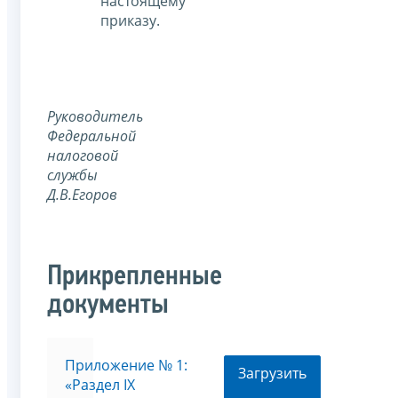
настоящему
приказу.
Руководитель
Федеральной
налоговой
службы
Д.В.Егоров
Прикрепленные
документы
Приложение № 1:
Загрузить
«Раздел IX