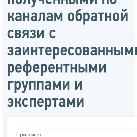
каналам обратной
связи с
заинтересованным
референтными
группами и
экспертами
Приложение