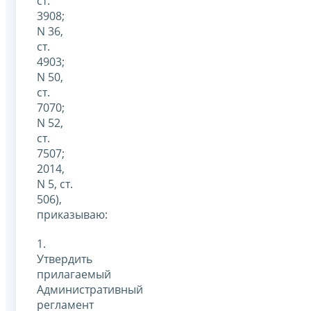
ст.
3908;
N 36,
ст.
4903;
N 50,
ст.
7070;
N 52,
ст.
7507;
2014,
N 5, ст.
506),
приказываю:
1.
Утвердить
прилагаемый
Административный
регламент