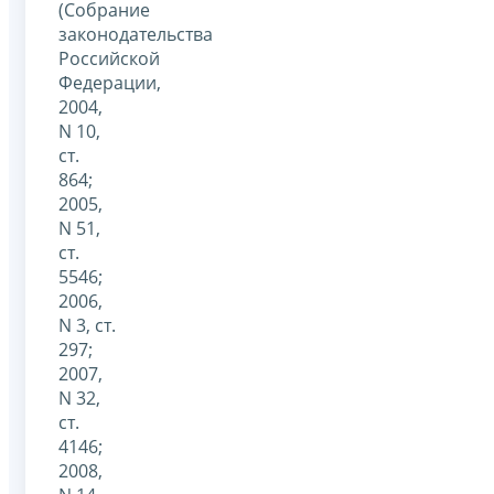
(Собрание
законодательства
Российской
Федерации,
2004,
N 10,
ст.
864;
2005,
N 51,
ст.
5546;
2006,
N 3, ст.
297;
2007,
N 32,
ст.
4146;
2008,