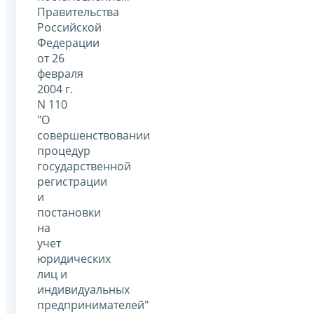
Правительства
Российской
Федерации
от 26
февраля
2004 г.
N 110
"О
совершенствовании
процедур
государственной
регистрации
и
постановки
на
учет
юридических
лиц и
индивидуальных
предпринимателей"