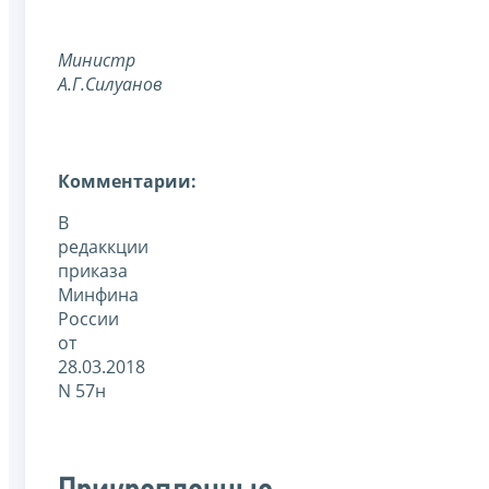
Министр
А.Г.Силуанов
Комментарии:
В
редаккции
приказа
Минфина
России
от
28.03.2018
N 57н