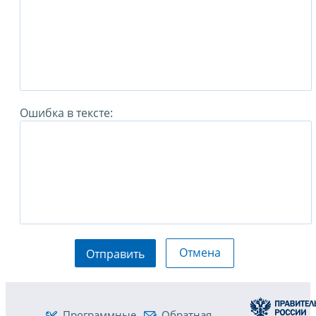
Ошибка в тексте:
Отмена
Отправить
Программные
Обратная