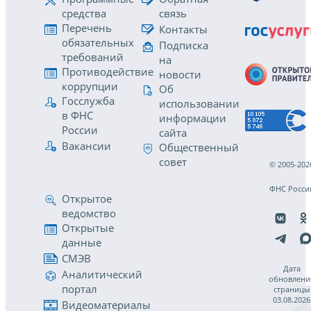
средства
связь
Перечень
Контакты
обязательных
Подписка
требований
на
Противодействие
новости
коррупции
Об
Госслужба
использовании
в ФНС
информации
России
сайта
Вакансии
Общественный
совет
© 2005-202
ФНС Росси
Открытое
ведомство
Открытые
данные
СМЭВ
Дата
Аналитический
обновлени
портал
страницы
03.08.2026
Видеоматериалы