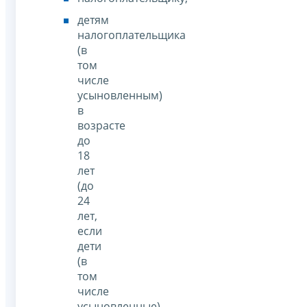
детям
налогоплательщика
(в
том
числе
усыновленным)
в
возрасте
до
18
лет
(до
24
лет,
если
дети
(в
том
числе
усыновленные)