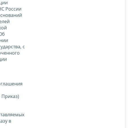
ации
НС России
оснований
елей
кой
«Об
ении
ударства, с
оченного
ции
оглашения
 Приказ)
ставляемых
азу в