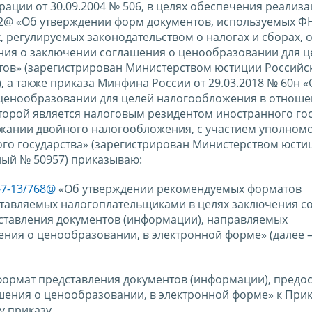
ации от 30.09.2004 № 506, в целях обеспечения реализ
82@ «Об утверждении форм документов, используемых Ф
 регулируемых законодательством о налогах и сборах, 
ния о заключении соглашения о ценообразовании для ц
тов» (зарегистрирован Министерством юстиции Российс
, а также приказа Минфина России от 29.03.2018 № 60н 
 ценообразовании для целей налогообложения в отнош
торой является налоговым резидентом иностранного гос
ежании двойного налогообложения, с участием уполном
ого государства» (зарегистрирован Министерством юсти
ный № 50957) приказываю:
-7-13/768@
«Об утверждении рекомендуемых форматов
ставляемых налогоплательщиками в целях заключения с
дставления документов (информации), направляемых
ния о ценообразовании, в электронной форме» (далее –
формат представления документов (информации), предо
ения о ценообразовании, в электронной форме» к Прик
у приказу.