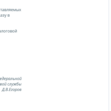
ставляемых
азу в
алоговой
едеральной
вой службы
Д.В.Егоров