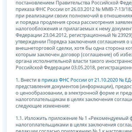
постановлением Правительства Российской Федер
приказа ФНС России от 26.03.2012 № ММВ-7-13/1
при реализации своих полномочий в отношениях,
и порядка продления срока рассмотрения заявле
налогообложения и прилагаемых к нему докумен
Федерации 23.04.2012, регистрационный № 23929)
утверждении Порядка заключения соглашения о
внешнеторговой сделки, хотя бы одна сторона ко
которым заключен договор (соглашение) об изб
органа исполнительной власти такого иностранн
Российской Федерации 03.05.2018, регистрацион
1. Внести в
приказ ФНС России от 21.10.2020 № ЕД
представления документов (информации), предо
о ценообразовании, в электронной форме и пре
налогоплательщикам в целях заключения соглаше
следующие изменения:
1.1. Изложить приложение № 1 «Рекомендуемый 
налогоплательщиками в целях заключения соглаш
редакции согласно приложению № 1 к настоящем