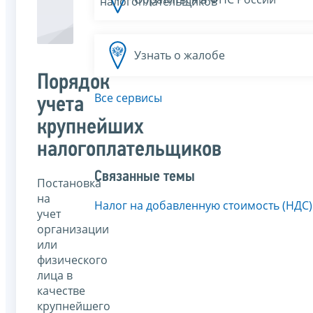
налогоплательщиков
Узнать о жалобе
Порядок
Все сервисы
учета
крупнейших
налогоплательщиков
Связанные темы
Постановка
на
Налог на добавленную стоимость (НДС)
учет
организации
или
физического
лица в
качестве
крупнейшего