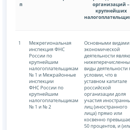
п
организаций –
крупнейших
налогоплательщи
1
Межрегиональная
Основными видами
инспекция ФНС
экономической
России по
деятельности являю
крупнейшим
нижеперечисленны
налогоплательщикам
виды деятельности 
№ 1 и Межрайонные
условии, что в
инспекции
уставном капитале
ФНС России по
российской
крупнейшим
организации доля
налогоплательщикам
участия иностранн
№ 1 и № 2
лиц (иностранного
лица) прямо или
косвенно превышае
50 процентов, и (ил