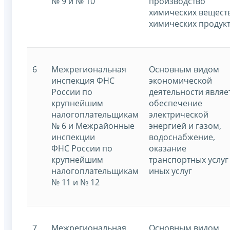
№ 9 и № 10
производство
химических вещест
химических продук
6
Межрегиональная
Основным видом
инспекция ФНС
экономической
России по
деятельности являе
крупнейшим
обеспечение
налогоплательщикам
электрической
№ 6 и Межрайонные
энергией и газом,
инспекции
водоснабжение,
ФНС России по
оказание
крупнейшим
транспортных услуг
налогоплательщикам
иных услуг
№ 11 и № 12
7
Межрегиональная
Основным видом