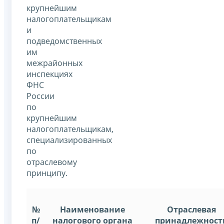
крупнейшим
налогоплательщикам
и
подведомственных
им
межрайонных
инспекциях
ФНС
России
по
крупнейшим
налогоплательщикам,
специализированных
по
отраслевому
принципу.
№
Наименование
Отраслевая
п/
налогового органа
принадлежност