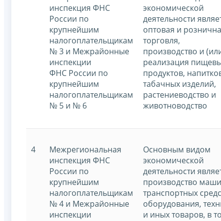
инспекция ФНС
экономической
России по
деятельности являе
крупнейшим
оптовая и розничн
налогоплательщикам
торговля,
№ 3 и Межрайонные
производство и (ил
инспекции
реализация пищев
ФНС России по
продуктов, напитко
крупнейшим
табачных изделий,
налогоплательщикам
растениеводство и
№ 5 и № 6
животноводство
4
Межрегиональная
Основным видом
инспекция ФНС
экономической
России по
деятельности являе
крупнейшим
производство маши
налогоплательщикам
транспортных средс
№ 4 и Межрайонные
оборудования, техн
инспекции
и иных товаров, в т