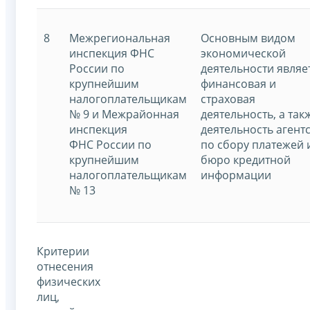
8
Межрегиональная
Основным видом
инспекция ФНС
экономической
России по
деятельности являе
крупнейшим
финансовая и
налогоплательщикам
страховая
№ 9 и Межрайонная
деятельность, а так
инспекция
деятельность агент
ФНС России по
по сбору платежей 
крупнейшим
бюро кредитной
налогоплательщикам
информации
№ 13
Критерии
отнесения
физических
лиц,