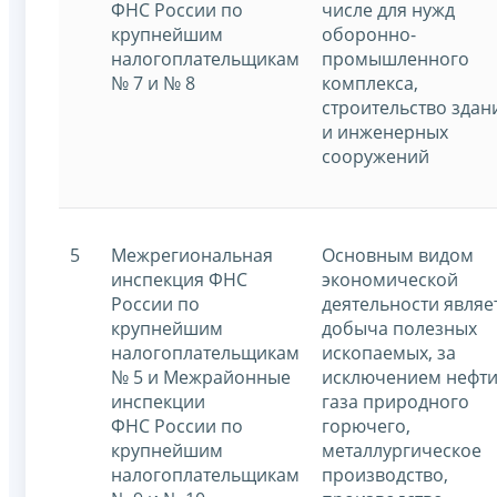
ФНС России по
числе для нужд
крупнейшим
оборонно-
налогоплательщикам
промышленного
№ 7 и № 8
комплекса,
строительство здан
и инженерных
сооружений
5
Межрегиональная
Основным видом
инспекция ФНС
экономической
России по
деятельности являе
крупнейшим
добыча полезных
налогоплательщикам
ископаемых, за
№ 5 и Межрайонные
исключением нефти
инспекции
газа природного
ФНС России по
горючего,
крупнейшим
металлургическое
налогоплательщикам
производство,