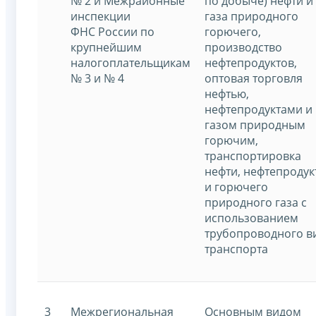
№ 2 и Межрайонные
по добыче) нефти и
инспекции
газа природного
ФНС России по
горючего,
крупнейшим
производство
налогоплательщикам
нефтепродуктов,
№ 3 и № 4
оптовая торговля
нефтью,
нефтепродуктами и
газом природным
горючим,
транспортировка
нефти, нефтепродук
и горючего
природного газа с
использованием
трубопроводного в
транспорта
3
Межрегиональная
Основным видом