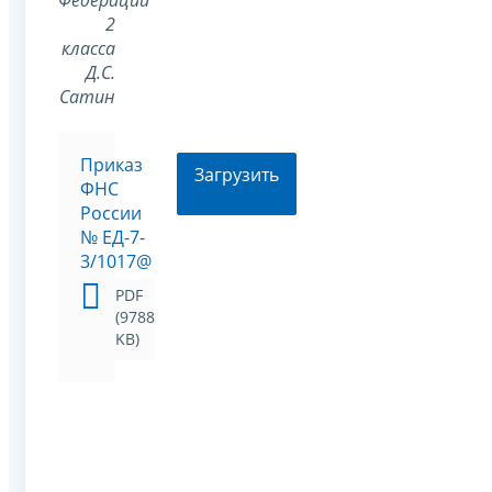
Федерации
2
класса
Д.С.
Сатин
Приказ
Загрузить
ФНС
России
№ ЕД-7-
3/1017@
PDF
(9788
KB)