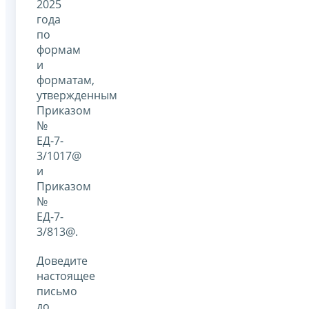
2025
года
по
формам
и
форматам,
утвержденным
Приказом
№
ЕД-7-
3/1017@
и
Приказом
№
ЕД-7-
3/813@.
Доведите
настоящее
письмо
до