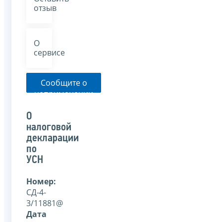
отзыв
О
сервисе
Сообщите о
неприменении
налоговым
органом
О
указанного
налоговой
письма
декларации
по
УСН
Номер:
СД-4-
3/11881@
Дата