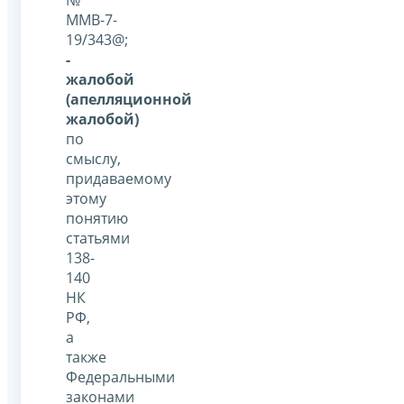
ММВ-7-
19/343@;
-
жалобой
(апелляционной
жалобой)
по
смыслу,
придаваемому
этому
понятию
статьями
138-
140
НК
РФ,
а
также
Федеральными
законами