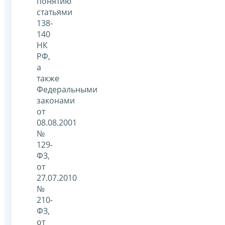
понятию
статьями
138-
140
НК
РФ,
а
также
Федеральными
законами
от
08.08.2001
№
129-
ФЗ,
от
27.07.2010
№
210-
ФЗ,
от