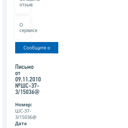
отзыв
О
сервисе
Сообщите о
неприменении
налоговым
органом
Письмо
указанного
от
письма
09.11.2010
№ШС-37-
3/15036@
Номер:
ШС-37-
3/15036@
Дата