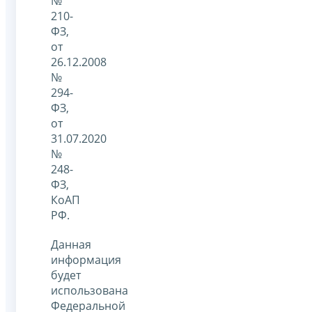
№
210-
ФЗ,
от
26.12.2008
№
294-
ФЗ,
от
31.07.2020
№
248-
ФЗ,
КоАП
РФ.
Данная
информация
будет
использована
Федеральной