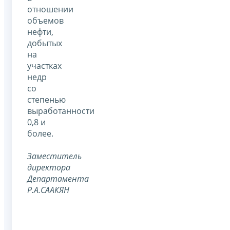
отношении
объемов
нефти,
добытых
на
участках
недр
со
степенью
выработанности
0,8 и
более.
Заместитель
директора
Департамента
Р.А.СААКЯН