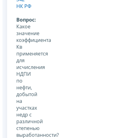
НК РФ
Вопрос:
Какое
значение
коэффициента
Кв
применяется
для
исчисления
НДПИ
по
нефти,
добытой
на
участках
недр с
различной
степенью
выработанности?