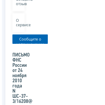
отзыв
О
сервисе
Сообщите о
неприменении
налоговым
органом
ПИСЬМО
указанного
ФНС
письма
России
от 24
ноября
2010
года
N
ШС-37-
3/16208@