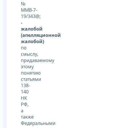
№
ММВ-7-
19/343@;
-
жалобой
(апелляционной
жалобой)
по
смыслу,
придаваемому
этому
понятию
статьями
138-
140
НК
РФ,
а
также
Федеральными