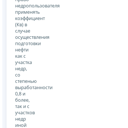
недропользователя
применять
коэффициент
(Кв) в
случае
осуществления
подготовки
нефти
как с
участка
недр,
со
степенью
выработанности
0,8 и
более,
так и с
участков
недр
иной