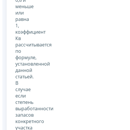
0,8 и
меньше
или
равна
1,
коэффициент
Кв
рассчитывается
по
формуле,
установленной
данной
статьей.
В
случае
если
степень
выработанности
запасов
конкретного
участка