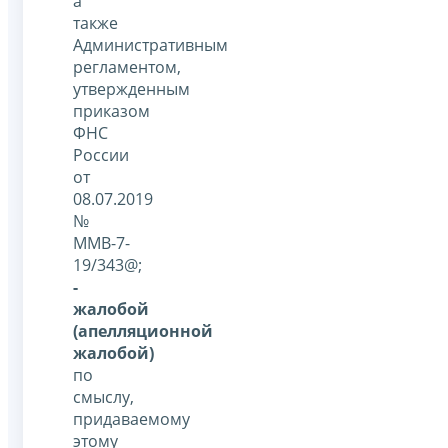
а
также
Административным
регламентом,
утвержденным
приказом
ФНС
России
от
08.07.2019
№
ММВ-7-
19/343@;
-
жалобой
(апелляционной
жалобой)
по
смыслу,
придаваемому
этому