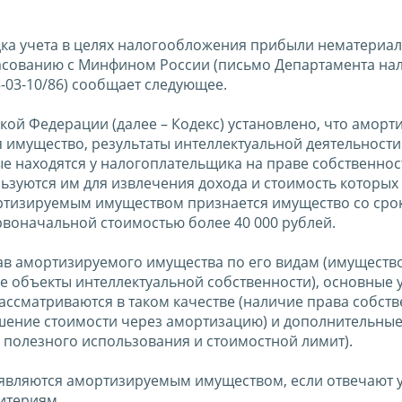
дка учета в целях налогообложения прибыли нематериа
ласованию с Минфином России (письмо Департамента на
-03-10/86) сообщает следующее.
ской Федерации (далее – Кодекс) установлено, что амор
 имущество, результаты интеллектуальной деятельности
е находятся у налогоплательщика на праве собственнос
ьзуются им для извлечения дохода и стоимость которых
ртизируемым имуществом признается имущество со сро
рвоначальной стоимостью более 40 000 рублей.
ав амортизируемого имущества по его видам (имущество
е объекты интеллектуальной собственности), основные 
ссматриваются в таком качестве (наличие права собств
ашение стоимости через амортизацию) и дополнительны
полезного использования и стоимостной лимит).
 являются амортизируемым имуществом, если отвечают
ритериям.