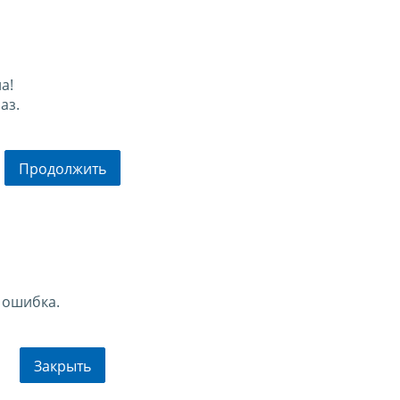
а!
аз.
Продолжить
 ошибка.
Закрыть