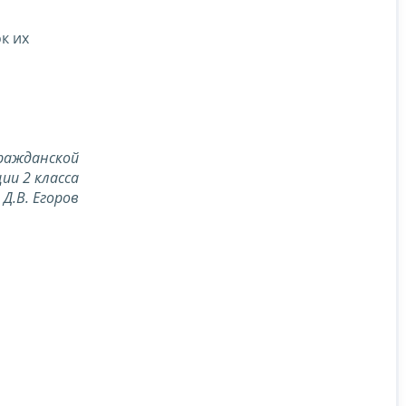
к их
ражданской
ии 2 класса
Д.В. Егоров