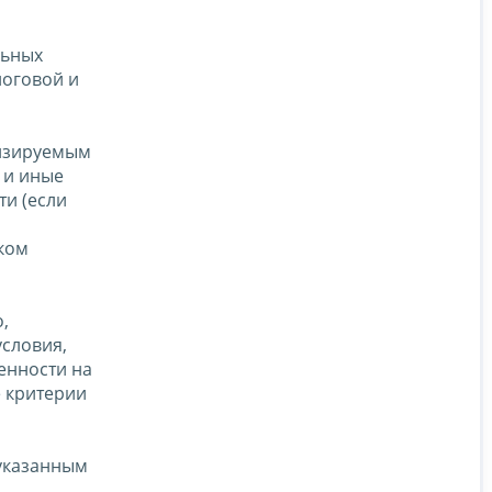
льных
логовой и
тизируемым
 и иные
ти (если
ком
,
условия,
енности на
е критерии
 указанным