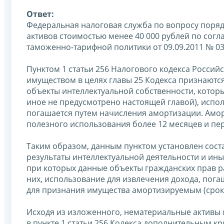
Ответ:
Федеральная налоговая служба по вопросу поря
активов стоимостью менее 40 000 рублей по сог
таможенно-тарифной политики от 09.09.2011 № 03
Пунктом 1 статьи 256 Налогового кодекса Россий
имуществом в целях главы 25 Кодекса признаются
объекты интеллектуальной собственности, которы
иное не предусмотрено настоящей главой), испол
погашается путем начисления амортизации. Амо
полезного использования более 12 месяцев и пе
Таким образом, данным пунктом установлен сост
результаты интеллектуальной деятельности и ины
при которых данные объекты гражданских прав ра
них, использование для извлечения дохода, пог
для признания имущества амортизируемым (срок 
Исходя из изложенного, нематериальные активы
в пункте 1 статьи 256 Кодекса дополнительным к