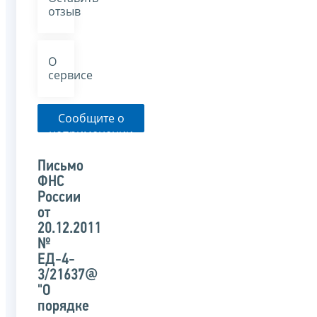
отзыв
О
сервисе
Сообщите о
неприменении
налоговым
органом
Письмо
указанного
ФНС
письма
России
от
20.12.2011
№
ЕД-4-
3/21637@
"О
порядке