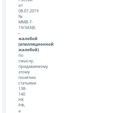
от
08.07.2019
№
ММВ-7-
19/343@;
-
жалобой
(апелляционной
жалобой)
по
смыслу,
придаваемому
этому
понятию
статьями
138-
140
НК
РФ,
а