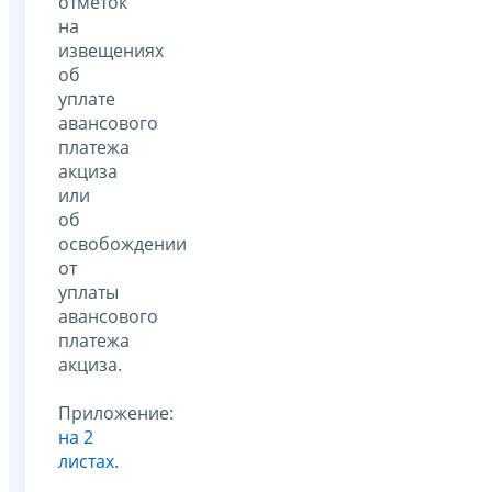
отметок
на
извещениях
об
уплате
авансового
платежа
акциза
или
об
освобождении
от
уплаты
авансового
платежа
акциза.
Приложение:
на 2
листах.