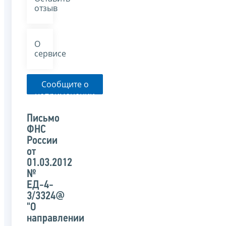
отзыв
О
сервисе
Сообщите о
неприменении
налоговым
органом
Письмо
указанного
ФНС
письма
России
от
01.03.2012
№
ЕД-4-
3/3324@
"О
направлении