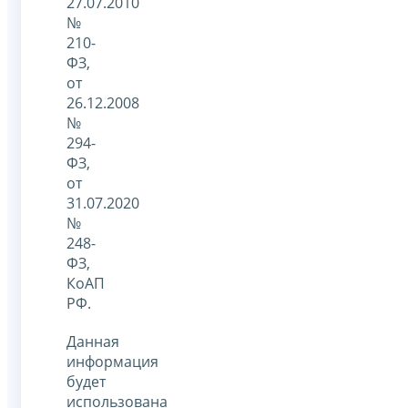
27.07.2010
№
210-
ФЗ,
от
26.12.2008
№
294-
ФЗ,
от
31.07.2020
№
248-
ФЗ,
КоАП
РФ.
Данная
информация
будет
использована