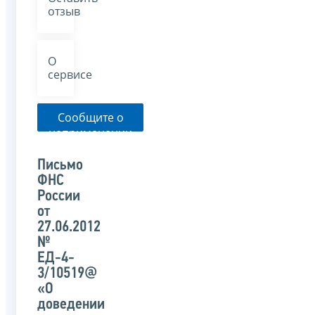
отзыв
О
сервисе
Сообщите о
неприменении
налоговым
органом
Письмо
указанного
ФНС
письма
России
от
27.06.2012
№
ЕД-4-
3/10519@
«О
доведении