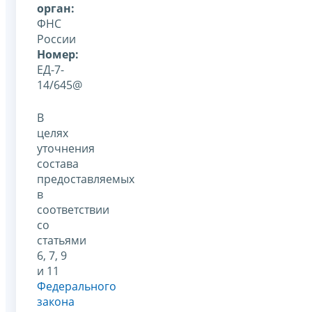
орган:
ФНС
России
Номер:
ЕД-7-
14/645@
В
целях
уточнения
состава
предоставляемых
в
соответствии
со
статьями
6, 7, 9
и 11
Федерального
закона