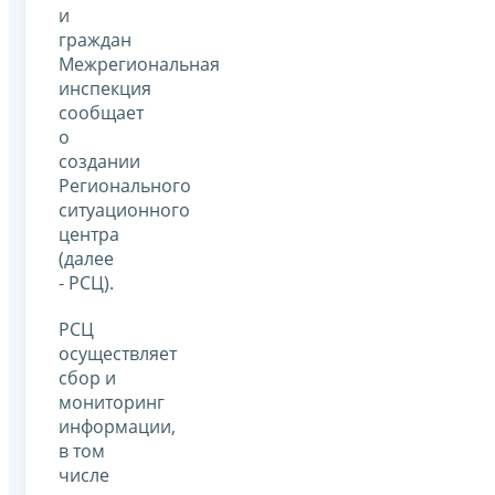
и
граждан
Межрегиональная
инспекция
сообщает
о
создании
Регионального
ситуационного
центра
(далее
- РСЦ).
РСЦ
осуществляет
сбор и
мониторинг
информации,
в том
числе