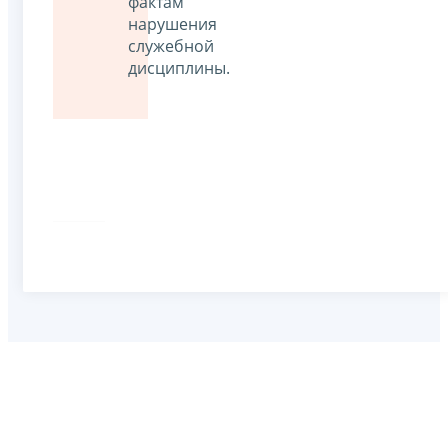
фактам
нарушения
служебной
дисциплины.