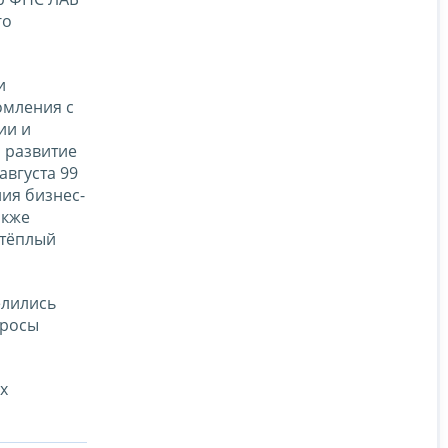
го
и
омления с
ии и
а развитие
вгуста 99
ия бизнес-
акже
 тёплый
елились
просы
х