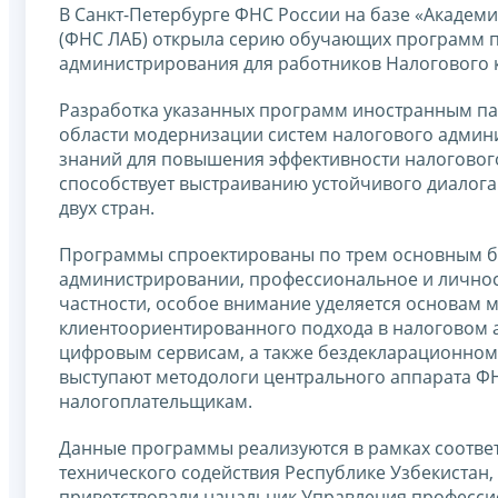
В Санкт-Петербурге ФНС России на базе «Академ
(ФНС ЛАБ) открыла серию обучающих программ 
администрирования для работников Налогового к
Разработка указанных программ иностранным па
области модернизации систем налогового админ
знаний для повышения эффективности налоговог
способствует выстраиванию устойчивого диалог
двух стран.
Программы спроектированы по трем основным б
администрировании, профессиональное и личност
частности, особое внимание уделяется основам
клиентоориентированного подхода в налоговом
цифровым сервисам, а также бездекларационном
выступают методологи центрального аппарата Ф
налогоплательщикам.
Данные программы реализуются в рамках соотве
технического содействия Республике Узбекистан,
приветствовали начальник Управления професс