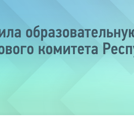
ила образовательну
ового комитета Респ