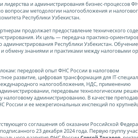
ии лидерства и администрирования бизнес-процессов Ф
по вопросам методологии налогообложения и налогово
омитета Республики Узбекистан.
ртнерам продолжает предоставление технического соде
истрирования. Их цель — передача практико-ориентиро
о администрирования Республики Узбекистан. Обучение
а и обмену знаниями и практиками между налоговыми о
локам: передовой опыт ФНС России в налоговом
ное развитие, цифровая трансформация для IT-специал
 международного налогообложения, НДС, применению
 администрировании, передовым технологическим реше
у налоговому администрированию. В качестве преподав
НС России и ее межрегиональных инспекций по крупне
тствующего соглашения об оказании Российской Федер
 подписанного 23 декабря 2024 года. Первую группу уча
ионального развития ФНС России
Сергей Токарев
, рект