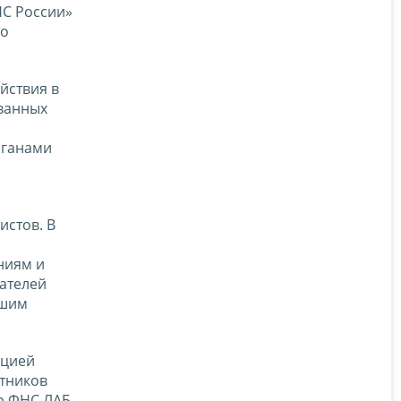
НС России»
го
йствия в
ванных
рганами
истов. В
ниям и
ателей
йшим
ацией
стников
ор ФНС ЛАБ