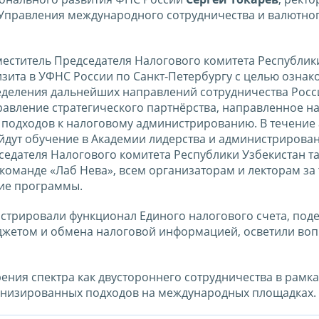
а Управления международного сотрудничества и валютно
еститель Председателя Налогового комитета Республик
изита в УФНС России по Санкт-Петербургу с целью ознак
еделения дальнейших направлений сотрудничества Росс
равление стратегического партнёрства, направленное н
подходов к налоговому администрированию. В течение а
йдут обучение в Академии лидерства и администрирован
седателя Налогового комитета Республики Узбекистан т
команде «Лаб Нева», всем организаторам и лекторам за
ие программы.
стрировали функционал Единого налогового счета, под
джетом и обмена налоговой информацией, осветили во
ения спектра как двустороннего сотрудничества в рамка
монизированных подходов на международных площадках.