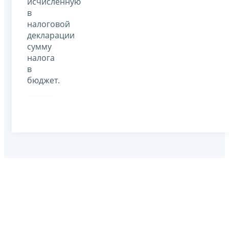
исчисленную
в
налоговой
декларации
сумму
налога
в
бюджет.