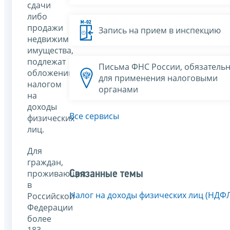
сдачи
либо
продажи
Запись на прием в инспекцию
недвижимого
имущества,
подлежат
Письма ФНС России, обязатель
обложению
для применения налоговыми
налогом
органами
на
доходы
Все сервисы
физических
лиц.
Для
граждан,
проживающих
Связанные темы
в
Налог на доходы физических лиц (НДФ
Российской
Федерации
более
183