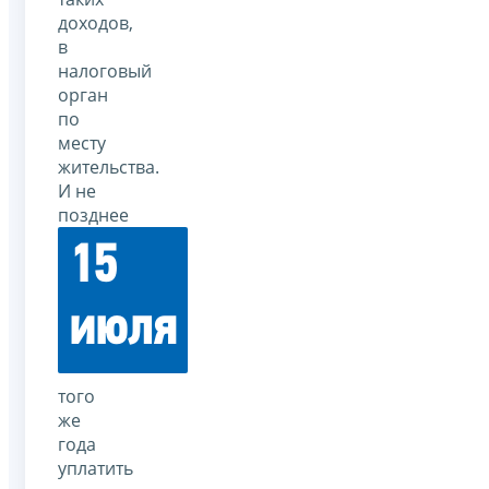
доходов,
в
налоговый
орган
по
месту
жительства.
И не
позднее
15
июля
того
же
года
уплатить