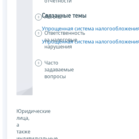
отчётности
Связанные темы
Льготы
Упрощенная система налогообложени
Ответственность
за налоговые
Упрощённая система налогообложени
нарушения
Часто
задаваемые
вопросы
Юридические
лица,
а
также
индивидуальные