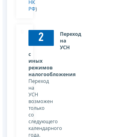
НК
РФ
)
Переход
2
на
УСН
с
иных
режимов
налогообложения
Переход
на
УСН
возможен
только
со
следующего
календарного
года.