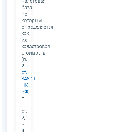
налоговая
база
по
которым
определяется
как
их
кадастровая
стоимость
(п.
2
ст.
346.11
НК
РФ
,
п.
1
ст.
2,
ч.
4