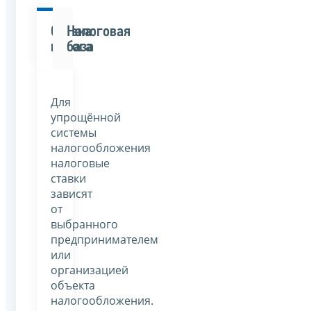
Ставка
Налоговая
налога
база
Для
упрощённой
системы
налогообложения
налоговые
ставки
зависят
от
выбранного
предпринимателем
или
организацией
объекта
налогообложения.