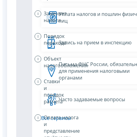
Заменяет
Уплата налогов и пошлин физич
налоги
лиц
Порядок
Запись на прием в инспекцию
перехода
Объект
Письма ФНС России, обязатель
налогообложения
для применения налоговыми
органами
Ставки
и
порядок
Часто задаваемые вопросы
расчета
Оплата налога
Все сервисы
и
представление