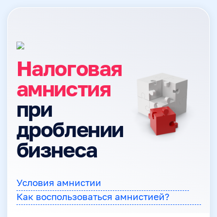
Налоговая
амнистия
при
дроблении
бизнеса
Условия амнистии
Как воспользоваться амнистией?