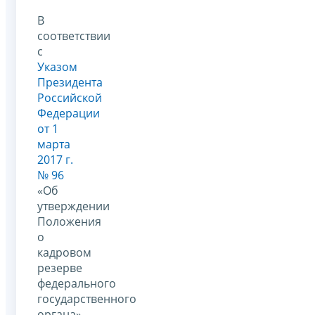
В
соответствии
с
Указом
Президента
Российской
Федерации
от 1
марта
2017 г.
№ 96
«Об
утверждении
Положения
о
кадровом
резерве
федерального
государственного
органа»