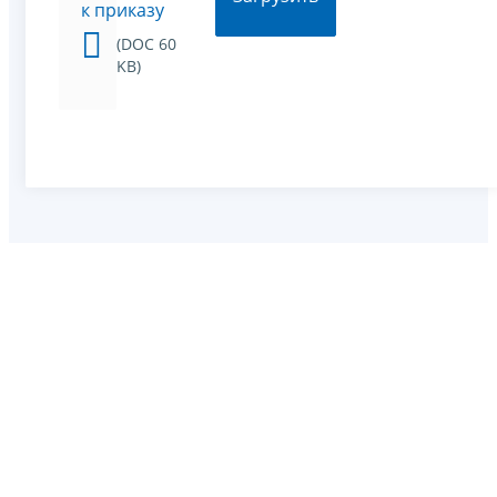
к приказу
(DOC 60
KB)