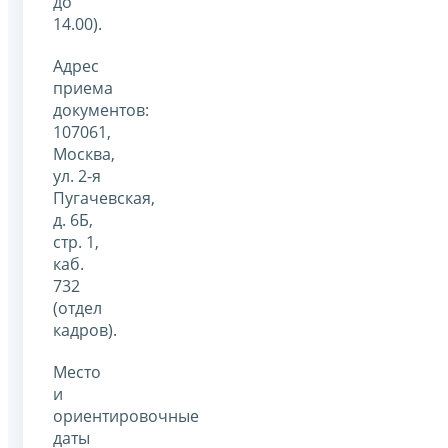
до
14.00).
Адрес
приема
документов:
107061,
Москва,
ул. 2-я
Пугачевская,
д. 6Б,
стр. 1,
каб.
732
(отдел
кадров).
Место
и
ориентировочные
даты