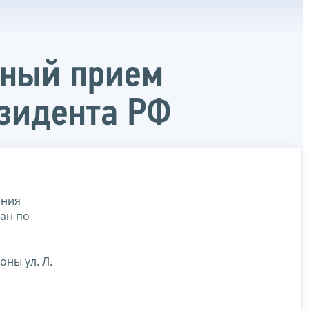
чный прием
зидента РФ
ения
ан по
оны ул. Л.