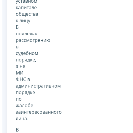
уставном
капитале
общества
к лицу
Б
подлежал
рассмотрению
в
судебном
порядке,
а не
МИ
ФНС в
административном
порядке
по
жалобе
заинтересованного
лица.
В