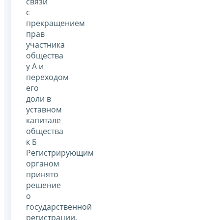
связи
с
прекращением
прав
участника
общества
у А и
переходом
его
доли в
уставном
капитале
общества
к Б
Регистрирующим
органом
принято
решение
о
государственной
регистрации.