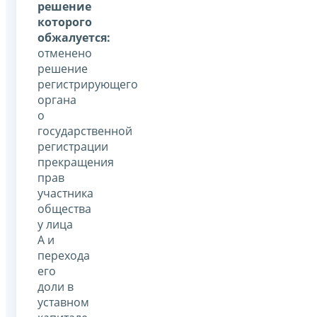
решение
которого
обжалуется:
отменено
решение
регистрирующего
органа
о
государственной
регистрации
прекращения
прав
участника
общества
у лица
А и
перехода
его
доли в
уставном