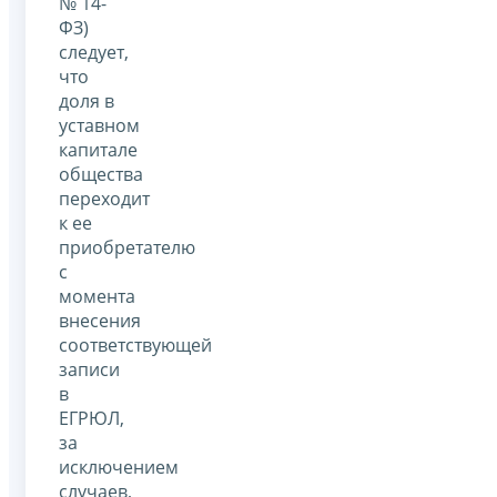
№ 14-
ФЗ)
следует,
что
доля в
уставном
капитале
общества
переходит
к ее
приобретателю
с
момента
внесения
соответствующей
записи
в
ЕГРЮЛ,
за
исключением
случаев,