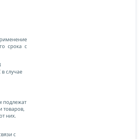
Применение
го срока с
3
 в случае
ам подлежат
 товаров,
от них.
вязи с