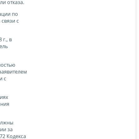
ли отказа.
ации по
 связи с
г., в
ель
ностью
 заявителем
и с
иях
ения
олжны
ии за
72 Кодекса