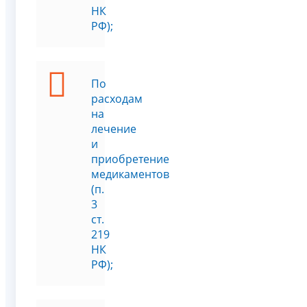
НК
РФ);
По
расходам
на
лечение
и
приобретение
медикаментов
(п.
3
ст.
219
НК
РФ);