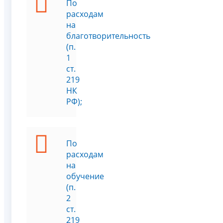
По
расходам
на
благотворительность
(п.
1
ст.
219
НК
РФ);
По
расходам
на
обучение
(п.
2
ст.
219