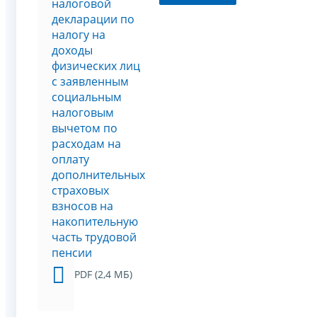
налоговой
декларации по
налогу на
доходы
физических лиц
с заявленным
социальным
налоговым
вычетом по
расходам на
оплату
дополнительных
страховых
взносов на
накопительную
часть трудовой
пенсии
PDF (2,4 МБ)