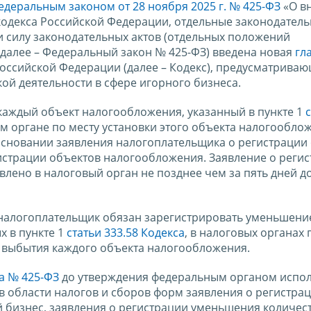
едеральным законом от 28 ноября 2025 г. № 425-ФЗ
«О в
кодекса Российской Федерации, отдельные законодатель
 силу законодательных актов (отдельных положений
(далее – Федеральный закон № 425-ФЗ) введена новая
гл
оссийской Федерации (далее – Кодекс), предусматрива
й деятельности в сфере игорного бизнеса.
аждый объект налогообложения, указанный в пункте 1
ом органе по месту установки этого объекта налогообло
основании заявления налогоплательщика о регистрации
истрации объектов налогообложения. Заявление о реги
лено в налоговый орган не позднее чем за пять дней д
налогоплательщик обязан зарегистрировать уменьшени
х в пункте 1
статьи 333.58 Кодекса
, в налоговых органах 
ы выбытия каждого объекта налогообложения.
а № 425-ФЗ
до утверждения федеральным органом испо
в области налогов и сборов форм заявления о регистра
 бизнес, заявления о регистрации уменьшения количес