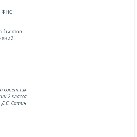
м ФНС
 объектов
ений.
й советник
ии 2 класса
Д.С. Сатин