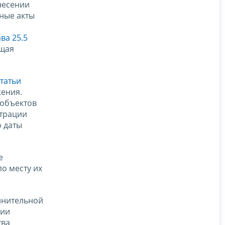
несении
ные акты
ава 25.5
ющая
статьи
жения.
 объектов
страции
о даты
е
по месту их
лнительной
ции
тва