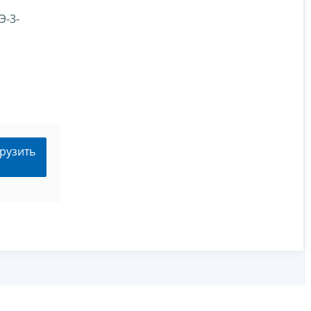
Э-3-
рузить