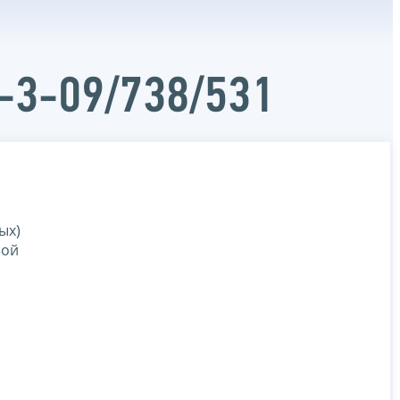
-3-09/738/531
ых)
ной