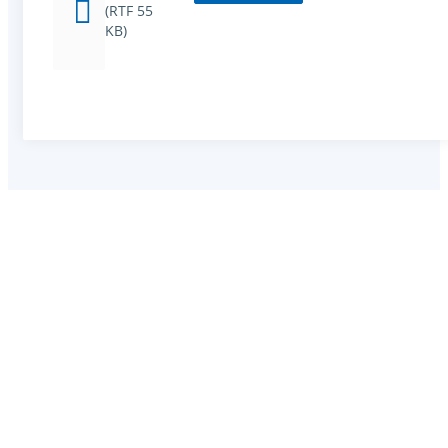
(RTF 55
KB)