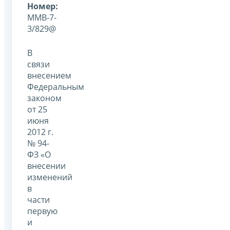
Номер:
ММВ-7-
3/829@
В
связи
внесением
Федеральным
законом
от 25
июня
2012 г.
№ 94-
ФЗ «О
внесении
изменений
в
части
первую
и