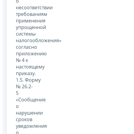
о
несоответствии
требованиям
применения
упрощенной
системы
налогообложения»
согласно
приложению
№ 4 к
настоящему
приказу.
1.5. Форму
№ 26.2-
5
«Сообщение
о
нарушении
сроков
уведомления
о