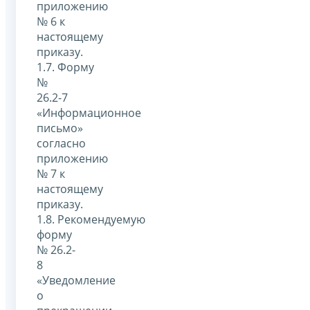
приложению
№ 6 к
настоящему
приказу.
1.7. Форму
№
26.2-7
«Информационное
письмо»
согласно
приложению
№ 7 к
настоящему
приказу.
1.8. Рекомендуемую
форму
№ 26.2-
8
«Уведомление
о